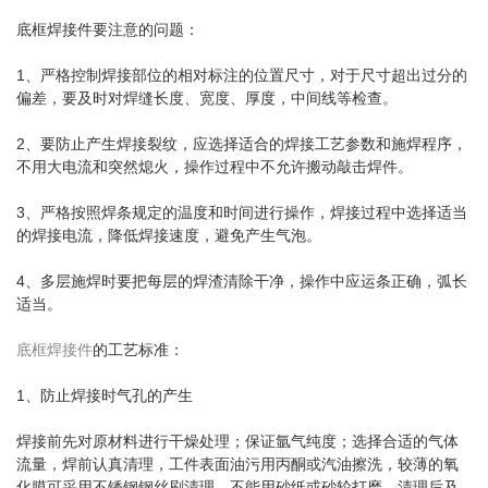
底框焊接件要注意的问题：
1、严格控制焊接部位的相对标注的位置尺寸，对于尺寸超出过分的
偏差，要及时对焊缝长度、宽度、厚度，中间线等检查。
2、要防止产生焊接裂纹，应选择适合的焊接工艺参数和施焊程序，
不用大电流和突然熄火，操作过程中不允许搬动敲击焊件。
3、严格按照焊条规定的温度和时间进行操作，焊接过程中选择适当
的焊接电流，降低焊接速度，避免产生气泡。
4、多层施焊时要把每层的焊渣清除干净，操作中应运条正确，弧长
适当。
底框焊接件
的工艺标准：
1、防止焊接时气孔的产生
焊接前先对原材料进行干燥处理；保证氩气纯度；选择合适的气体
流量，焊前认真清理，工件表面油污用丙酮或汽油擦洗，较薄的氧
化膜可采用不锈钢钢丝刷清理，不能用砂纸或砂轮打磨。清理后及