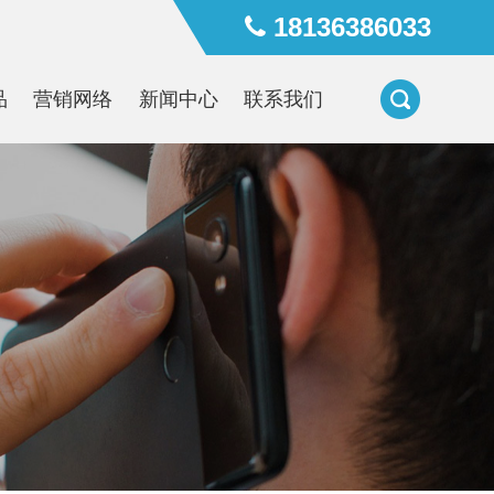
18136386033
品
营销网络
新闻中心
联系我们