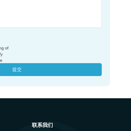
提交
联系我们