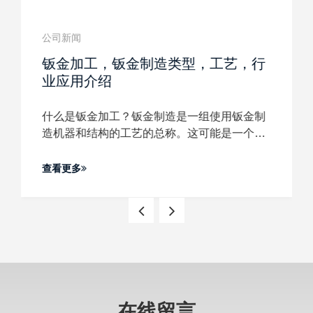
公司新闻
钣金加工，钣金制造类型，工艺，行
业应用介绍
什么是钣金加工？钣金制造是一组使用钣金制
造机器和结构的工艺的总称。这可能是一个涉
及许多不同资深人士的复杂过程。专门从事钣
金制造的企业通常被称为制造车间，或简称制
查看更多
造车间。
在线留言