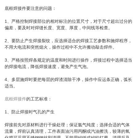
底框焊接件要注意的问题：
1、严格控制焊接部位的相对标注的位置尺寸，对于尺寸超出过分的
偏差，要及时对焊缝长度、宽度、厚度，中间线等检查。
2、要防止产生焊接裂纹，应选择适合的焊接工艺参数和施焊程序，
不用大电流和突然熄火，操作过程中不允许搬动敲击焊件。
3、严格按照焊条规定的温度和时间进行操作，焊接过程中选择适当
的焊接电流，降低焊接速度，避免产生气泡。
4、多层施焊时要把每层的焊渣清除干净，操作中应运条正确，弧长
适当。
底框焊接件
的工艺标准：
1、防止焊接时气孔的产生
焊接前先对原材料进行干燥处理；保证氩气纯度；选择合适的气体
流量，焊前认真清理，工件表面油污用丙酮或汽油擦洗，较薄的氧
化膜可采用不锈钢钢丝刷清理，不能用砂纸或砂轮打磨。清理后及