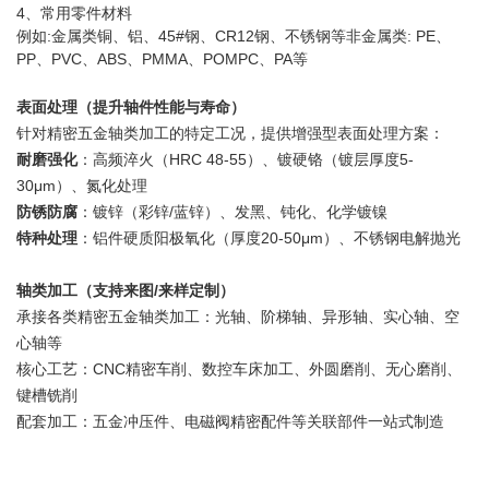
4、常用零件材料
例如:金属类铜、铝、45#钢、CR12钢、不锈钢等非金属类: PE、
PP、PVC、ABS、PMMA、POMPC、PA等
表面处理（提升轴件性能与寿命）
针对精密五金轴类加工的特定工况，提供增强型表面处理方案：
耐磨强化
：高频淬火（HRC 48-55）、镀硬铬（镀层厚度5-
30μm）、氮化处理
防锈防腐
：镀锌（彩锌/蓝锌）、发黑、钝化、化学镀镍
特种处理
：铝件硬质阳极氧化（厚度20-50μm）、不锈钢电解抛光
轴类加工（支持来图/来样定制）
承接各类精密五金轴类加工：光轴、阶梯轴、异形轴、实心轴、空
心轴等
核心工艺：CNC精密车削、数控车床加工、外圆磨削、无心磨削、
键槽铣削
配套加工：五金冲压件、电磁阀精密配件等关联部件一站式制造